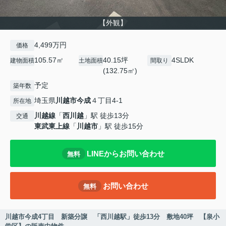
【外観】
4,499万円
価格
105.57㎡
40.15坪
4SLDK
建物面積
土地面積
間取り
(132.75㎡)
予定
築年数
埼玉県
川越市
今成
４丁目4-1
所在地
川越線
「
西川越
」駅 徒歩13分
交通
東武東上線
「
川越市
」駅 徒歩15分
LINEからお問い合わせ
無料
お問い合わせ
無料
川越市今成4丁目 新築分譲 「西川越駅」徒歩13分 敷地40坪 【泉小