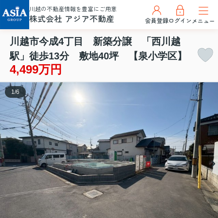
川越の不動産情報を豊富にご用意
株式会社 アジア不動産
会員登録
ログイン
メニュー
川越市今成4丁目 新築分譲 「西川越
駅」徒歩13分 敷地40坪 【泉小学区】
4,499万円
1
/
6