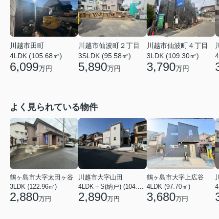
川越市田町
川越市仙波町２丁目
川越市仙波町４丁目
4LDK (105.68㎡)
3SLDK (95.58㎡)
3LDK (109.30㎡)
4
6,099
5,890
3,790
万円
万円
万円
よく見られている物件
鶴ヶ島市大字太田ヶ谷
川越市大字山田
鶴ヶ島市大字上広谷
3LDK (122.96㎡)
4LDK＋S(納戸) (104.13㎡)
4LDK (97.70㎡)
4
2,880
2,890
3,680
万円
万円
万円