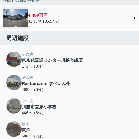
学区】の販売中物件
4,499万円
31.93坪(105.57㎡)
周辺施設
その他
東京靴流通センター川越今成店
173ｍ（3分）
その他
Restaurante すぺいん亭
408ｍ（6分）
小学校
川越市立泉小学校
466ｍ（6分）
焼肉
東洋
508ｍ（7分）