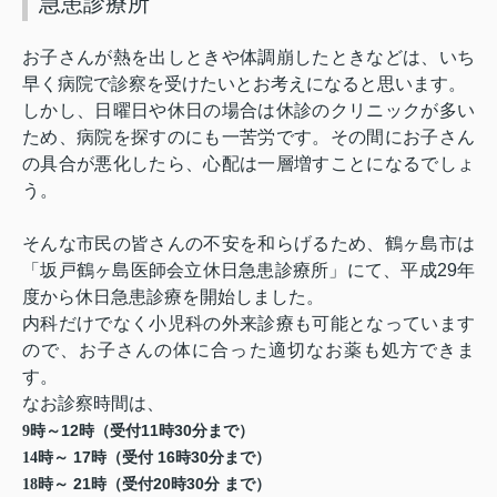
急患診療所
お子さんが熱を出しときや体調崩したときなどは、いち
早く病院で診察を受けたいとお考えになると思います。
しかし、日曜日や休日の場合は休診のクリニックが多い
ため、病院を探すのにも一苦労です。その間にお子さん
の具合が悪化したら、心配は一層増すことになるでしょ
う。
そんな市民の皆さんの不安を和らげるため、鶴ヶ島市は
「坂戸鶴ヶ島医師会立休日急患診療所」にて、平成
29
年
度から休日急患診療を開始しました。
内科だけでなく小児科の外来診療も可能となっています
ので、お子さんの体に合った適切なお薬も処方できま
す。
なお診察時間は、
12
11
30
9
時～
時（受付
時
分まで）
17
16
30
14
時～
時（受付
時
分まで）
21
20
30
18
時～
時（受付
時
分 まで）