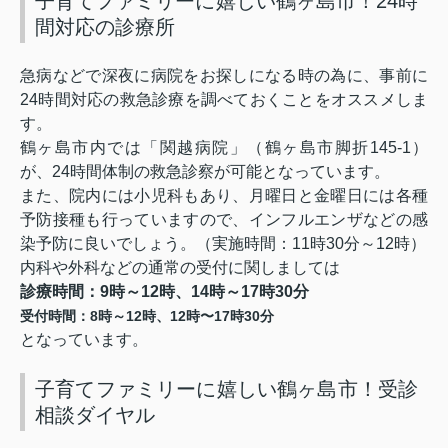
子育てファミリーに嬉しい鶴ヶ島市！24時
間対応の診療所
急病などで深夜に病院をお探しになる時の為に、事前に
24
時間対応の救急診療を調べておくことをオススメしま
す。
鶴ヶ島市内では「関越病院」（鶴ヶ島市脚折
145-1
）
が、
24
時間体制の救急診察が可能となっています。
また、院内には小児科もあり、月曜日と金曜日には各種
予防接種も行っていますので、インフルエンザなどの感
染予防に良いでしょう。（実施時間：
11
時
30
分～
12
時）
内科や外科などの通常の受付に関しましては
診療時間：
9
時～
12
時、
14
時～
17
時
30
分
8
12
12
17
30
受付時間：
時～
時、
時〜
時
分
となっています。
子育てファミリーに嬉しい鶴ヶ島市！受診
相談ダイヤル