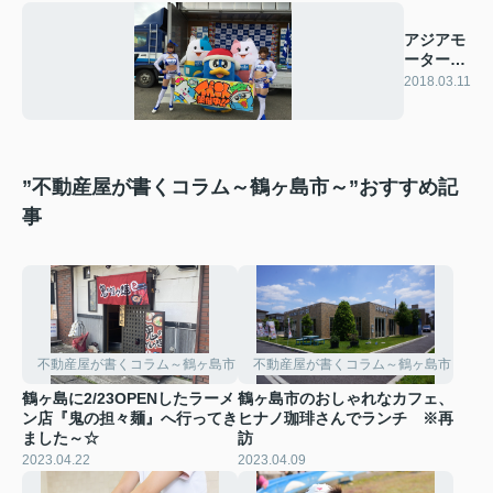
アジアモ
ーターカ
ップ
2018.03.11
”不動産屋が書くコラム～鶴ヶ島市～”おすすめ記
事
不動産屋が書くコラム～鶴ヶ島市～
不動産屋が書くコラム～鶴ヶ島市～
鶴ヶ島に2/23OPENしたラーメ
鶴ヶ島市のおしゃれなカフェ、
ン店『鬼の担々麺』へ行ってき
ヒナノ珈琲さんでランチ ※再
ました～☆
訪
2023.04.22
2023.04.09