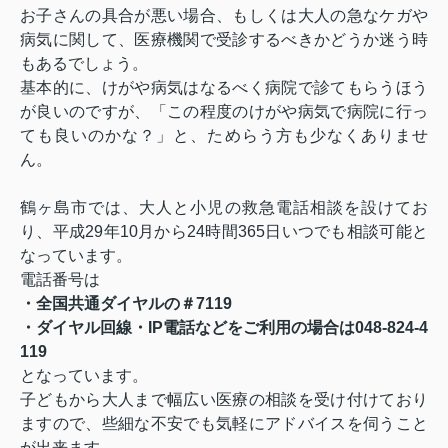
お子さんの具合が悪い場合、もしくは大人の急なケガや
病気に関して、医療機関で受診するべきかどうか迷う時
もあるでしょう。
基本的に、けがや病気はなるべく病院で診てもらうほう
が良いのですが、「この程度のけがや病気で病院に行っ
ても良いのかな？」と、ためらう方も少なくありませ
ん。
鶴ヶ島市では、大人と小児の救急電話相談を設けてお
り、平成
29
年
10
月から
24
時間
365
日いつでも相談可能と
なっています。
電話番号は
・全国共通ダイヤルの＃
7119
・ダイヤル回線・
IP
電話などをご利用の場合は
048-824-4
119
となっています。
子どもから大人まで幅広い医療の相談を受け付けており
ますので、些細な不安でも気軽にアドバイスを伺うこと
が出来ます。