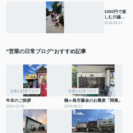
1000円で楽
しむ川越菓
子屋横丁
2018.08.12
”営業の日常ブログ”おすすめ記事
営業の日常ブログ
営業の日常ブログ
年末のご挨拶
鶴ヶ島市藤金のお蕎麦「関庵」
2024.12.30
2024.09.12