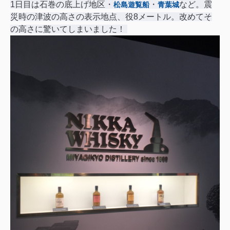
1日目は石巻の底上げ地区・
・
など。震
松島遊覧船
青葉城
災時の津波の高さの表示地点、役8メートル。改めてそ
の高さに驚いてしまいました！