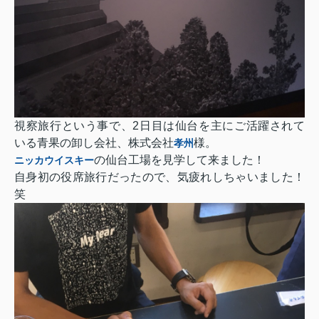
視察旅行という事で、2日目は仙台を主にご活躍されて
いる青果の卸し会社、株式会社
様。
孝州
の仙台工場を見学して来ました！
ニッカウイスキー
自身初の役席旅行だったので、気疲れしちゃいました！
笑