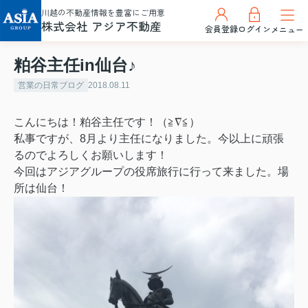
川越の不動産情報を豊富にご用意
株式会社 アジア不動産
会員登録
ログイン
メニュー
粕谷主任in仙台♪
営業の日常ブログ
2018.08.11
こんにちは！粕谷主任です！（≧∇≦）
私事ですが、8月より主任になりました。今以上に頑張
るのでよろしくお願いします！
今回はアジアグループの役席旅行に行って来ました。場
所は仙台！