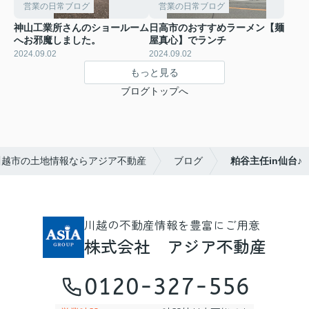
営業の日常ブログ
営業の日常ブログ
神山工業所さんのショールーム
日高市のおすすめラーメン【麺
へお邪魔しました。
屋真心】でランチ
2024.09.02
2024.09.02
もっと見る
ブログトップへ
川越市の土地情報ならアジア不動産
ブログ
粕谷主任in仙台♪
川越の不動産情報を豊富にご用意
株式会社 アジア不動産
0120-327-556