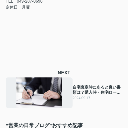
TEL 049-287-0690
定休日 月曜
NEXT
自宅査定時にあると良い書
類は？購入時・住宅ロー
ン・登記簿謄本もご紹介
2024.09.17
”営業の日常ブログ”おすすめ記事