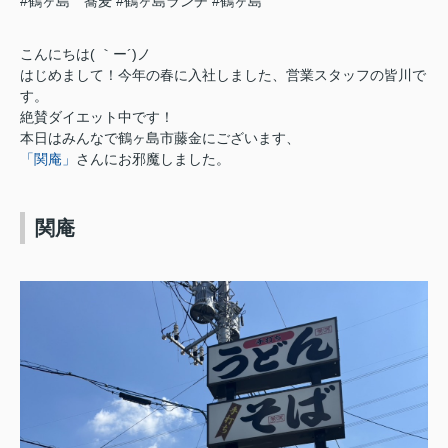
#鶴ヶ島 蕎麦
#鶴ヶ島ランチ
#鶴ヶ島
こんにちは( ｀ー´)ノ
はじめまして！今年の春に入社しました、営業スタッフの皆川で
す。
絶賛ダイエット中です！
本日はみんなで鶴ヶ島市藤金にございます、
「関庵」
さんにお邪魔しました。
関庵