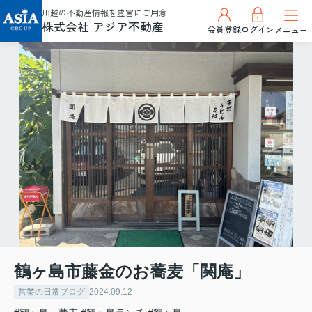
川越の不動産情報を豊富にご用意
株式会社 アジア不動産
会員登録
ログイン
メニュー
鶴ヶ島市藤金のお蕎麦「関庵」
営業の日常ブログ
2024.09.12