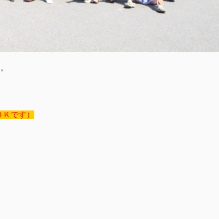
す。
ＯＫです）