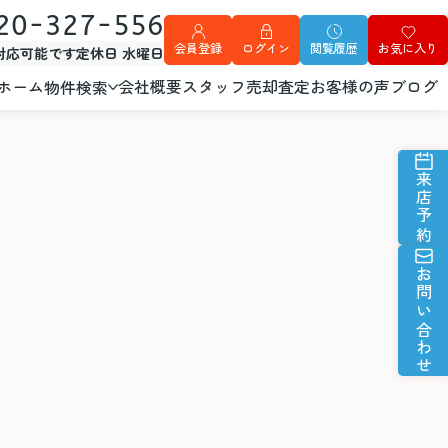
20-327-556
会員登録
ログイン
閲覧履歴
お気に入り
外対応可能です
定休日 水曜日
ホーム
会社概要
スタッフ
売却査定
お客様の声
ブログ
物件検索
来店予約
お問い合わせ