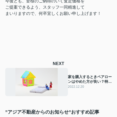
今後とも、皆様のご納得のいく査定価格を
ご提案できるよう、スタッフ一同精進して
まいりますので、何卒宜しくお願い申し上げます！
NEXT
家を購入するときペアロー
ンはやめた方が良い？特徴
やメリットを解説
2022.12.20
”アジア不動産からのお知らせ”おすすめ記事