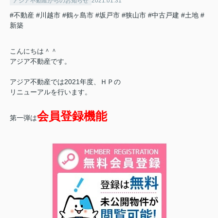
アジア不動産からのお知らせ
2021.01.31
#不動産
#川越市
#鶴ヶ島市
#坂戸市
#狭山市
#中古戸建
#土地
#
新築
こんにちは＾＾
アジア不動産です。
アジア不動産では2021年度、ＨＰの
リニューアルを行います。
会員登録機能
第一弾は