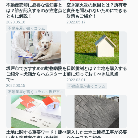
不動産売却に必要な告知書と
空き家火災の原因とは？所有者
は？誰が記入するのか注意点と
責任を問われないためにできる
ともに解説！
対策もご紹介！
2023.05.16
2022.05.17
不動産屋が書くコラム
坂戸市でおすすめの動物病院を
日影規制とは？土地を購入する
ご紹介～犬猫からハムスターま
前に知っておくべき注意点
で～
2022.03.01
2022.03.15
不動産屋が書くコラム
不動産屋が書くコラム～坂戸市～
土地に関する重要ワード！建ぺ
購入した土地に擁壁工事が必要
い率と容積率の違いを解説
なケースをご紹介