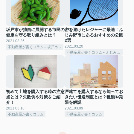
坂戸市が独自に展開する市民の
密を避けたレジャーに最適！ふ
健康を守る取り組みとは？
じみ野市にあるおすすめの公園
2選
2021.03.25
2021.03.20
不動産屋が書くコラム～坂戸市～
不動産屋が書くコラム～ふじみ野市～
初めて土地を購入する時の注意
戸建てを購入するなら知ってお
点とは？失敗例や対策をご紹
きたい優遇制度とは？種類や期
介！
限を解説
2021.03.16
2021.03.09
不動産屋が書くコラム
不動産屋が書くコラム