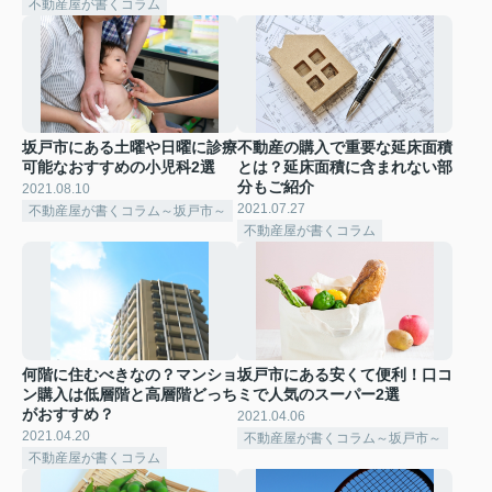
不動産屋が書くコラム
坂戸市にある土曜や日曜に診療
不動産の購入で重要な延床面積
可能なおすすめの小児科2選
とは？延床面積に含まれない部
分もご紹介
2021.08.10
2021.07.27
不動産屋が書くコラム～坂戸市～
不動産屋が書くコラム
何階に住むべきなの？マンショ
坂戸市にある安くて便利！口コ
ン購入は低層階と高層階どっち
ミで人気のスーパー2選
がおすすめ？
2021.04.06
2021.04.20
不動産屋が書くコラム～坂戸市～
不動産屋が書くコラム