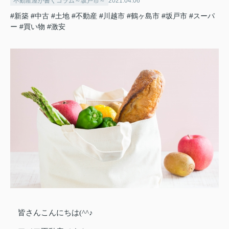
不動産屋が書くコラム～坂戸市～
2021.04.06
#新築
#中古
#土地
#不動産
#川越市
#鶴ヶ島市
#坂戸市
#スーパ
ー
#買い物
#激安
皆さんこんにちは(^^♪