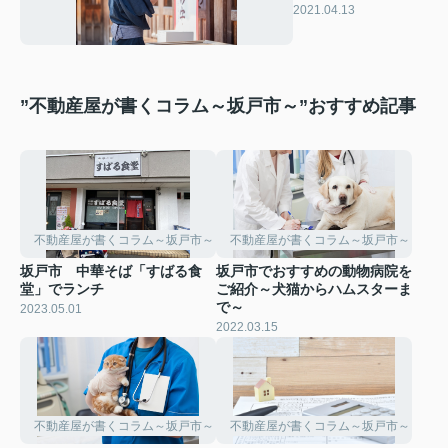
の神社2選
2021.04.13
”不動産屋が書くコラム～坂戸市～”おすすめ記事
不動産屋が書くコラム～坂戸市～
不動産屋が書くコラム～坂戸市～
坂戸市 中華そば「すばる食
坂戸市でおすすめの動物病院を
堂」でランチ
ご紹介～犬猫からハムスターま
で～
2023.05.01
2022.03.15
不動産屋が書くコラム～坂戸市～
不動産屋が書くコラム～坂戸市～