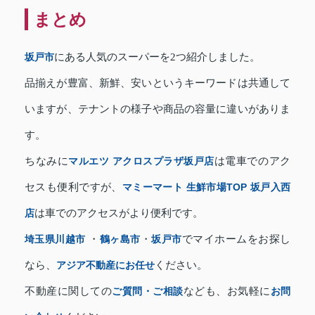
まとめ
坂戸市
にある人気のスーパーを2つ紹介しました。
品揃えが豊富、新鮮、安いというキーワードは共通して
いますが、テナントの様子や商品の容量に違いがありま
す。
ちなみに
マルエツ アクロスプラザ坂戸店
は電車でのアク
セスも便利ですが、
マミーマート 生鮮市場TOP 坂戸入西
店
は車でのアクセスがより便利です。
埼玉県川越市
・
鶴ヶ島市
・
坂戸市
でマイホームをお探し
なら、
アジア不動産にお任せ
ください。
不動産に関しての
ご質問・ご相談
なども、お気軽に
お問