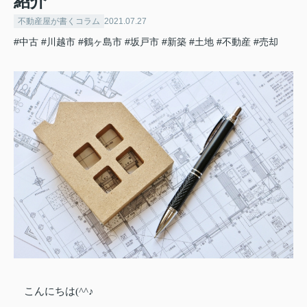
紹介
不動産屋が書くコラム
2021.07.27
#中古
#川越市
#鶴ヶ島市
#坂戸市
#新築
#土地
#不動産
#売却
こんにちは(^^♪