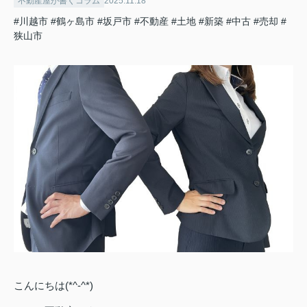
不動産屋が書くコラム
2025.11.18
#川越市
#鶴ヶ島市
#坂戸市
#不動産
#土地
#新築
#中古
#売却
#
狭山市
こんにちは(*^-^*)