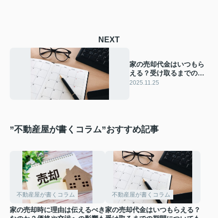
NEXT
家の売却代金はいつもら
える？受け取るまでの期
間についても解説
2025.11.25
”不動産屋が書くコラム”おすすめ記事
不動産屋が書くコラム
不動産屋が書くコラム
家の売却時に理由は伝えるべき
家の売却代金はいつもらえる？