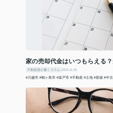
家の売却代金はいつもらえる？
不動産屋が書くコラム
2025.11.25
#川越市
#鶴ヶ島市
#坂戸市
#不動産
#土地
#新築
#中古