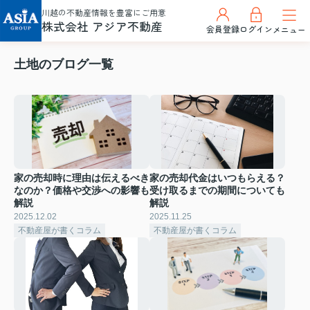
川越の不動産情報を豊富にご用意
株式会社 アジア不動産
会員登録
ログイン
メニュー
土地のブログ一覧
家の売却時に理由は伝えるべき
家の売却代金はいつもらえる？
なのか？価格や交渉への影響も
受け取るまでの期間についても
解説
解説
2025.12.02
2025.11.25
不動産屋が書くコラム
不動産屋が書くコラム