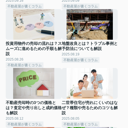
2025.09.16
2025.09.09
不動産屋が書くコラム
不動産屋が書くコラム
投資用物件の売却の流れは？ス
地盤改良とは？トラブル事例と
ムーズに進めるための手順も解
予防法についても解説
説
2025.08.19
2025.08.26
不動産屋が書くコラム
不動産屋が書くコラム
不動産売却時の3つの価格と
二世帯住宅が売れにくいのはな
は？査定や売り出しと成約価格
ぜ？種類や売るためのコツも解
も解説
説
2025.08.12
2025.08.05
不動産屋が書くコラム
不動産屋が書くコラム