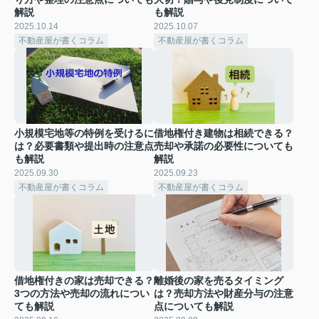
解説
も解説
2025.10.14
2025.10.07
不動産屋が書くコラム
不動産屋が書くコラム
小規模宅地等の特例を受けるに
借地権付き建物は相続できる？
は？必要書類や提出時の注意点
売却や承諾の必要性についても
も解説
解説
2025.09.30
2025.09.23
不動産屋が書くコラム
不動産屋が書くコラム
借地権付きの家は売却できる？
離婚後の家を売るタイミング
3つの方法や売却の流れについ
は？売却方法や財産分与の注意
ても解説
点についても解説