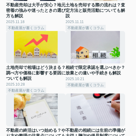
不動産売却は大手が安心？地元
土地を売却する際の流れは？査
密着の強みや迷ったときの選び
定方法と販売活動についても解
方も解説
説
2025.11.18
2025.11.11
不動産屋が書くコラム
不動産屋が書くコラム
土地売却で相場はどう決まる？
相続で限定承認を選ぶべきか？
調べ方や価格に影響する要因に
放棄との違いや手続きも解説
ついても解説
2025.10.21
2025.10.28
不動産屋が書くコラム
不動産屋が書くコラム
不動産の終活はいつ始める？や
不動産の相続には生前の準備が
り方や整理の注意点についても
大切！贈与や後見制度について