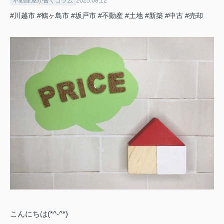
不動産屋が書くコラム
2025.08.12
#川越市
#鶴ヶ島市
#坂戸市
#不動産
#土地
#新築
#中古
#売却
こんにちは(*^-^*)