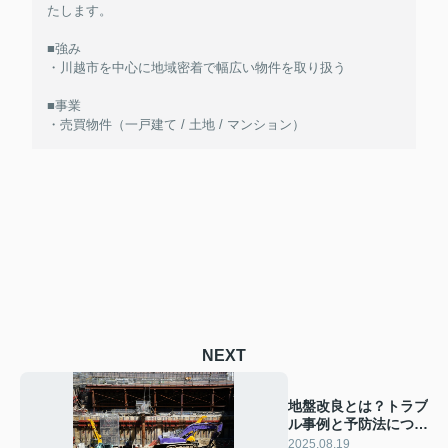
たします。
■強み
・川越市を中心に地域密着で幅広い物件を取り扱う
■事業
・売買物件（一戸建て / 土地 / マンション）
NEXT
地盤改良とは？トラブ
ル事例と予防法につい
ても解説
2025.08.19