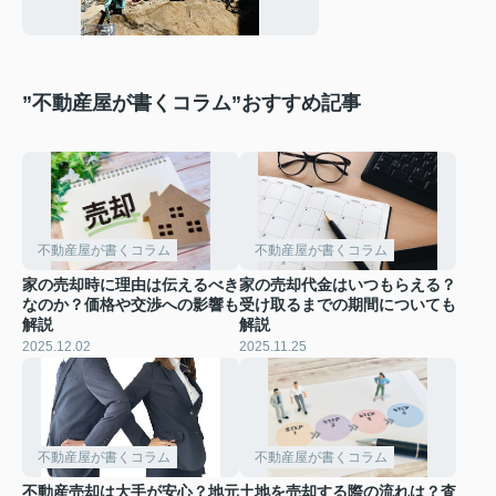
”不動産屋が書くコラム”おすすめ記事
不動産屋が書くコラム
不動産屋が書くコラム
家の売却時に理由は伝えるべき
家の売却代金はいつもらえる？
なのか？価格や交渉への影響も
受け取るまでの期間についても
解説
解説
2025.12.02
2025.11.25
不動産屋が書くコラム
不動産屋が書くコラム
不動産売却は大手が安心？地元
土地を売却する際の流れは？査