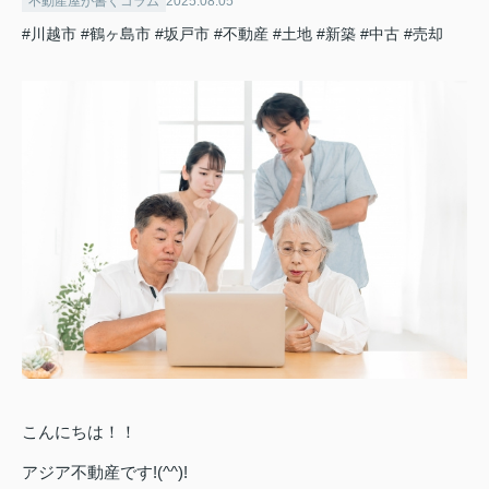
不動産屋が書くコラム
2025.08.05
#川越市
#鶴ヶ島市
#坂戸市
#不動産
#土地
#新築
#中古
#売却
こんにちは！！
アジア不動産です!(^^)!