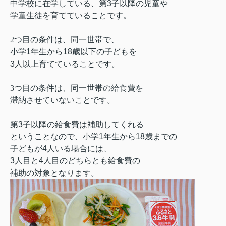
中学校に在学している、第
3
子以降の児童や
学童生徒を育てていることです。
2
つ目の条件は、同一世帯で、
小学
1
年生から
18
歳以下の子どもを
3
人以上育てていることです。
3
つ目の条件は、同一世帯の給食費を
滞納させていないことです。
第
3
子以降の給食費は補助してくれる
ということなので、小学
1
年生から
18
歳までの
子どもが
4
人いる場合には、
3
人目と
4
人目のどちらとも給食費の
補助の対象となります。