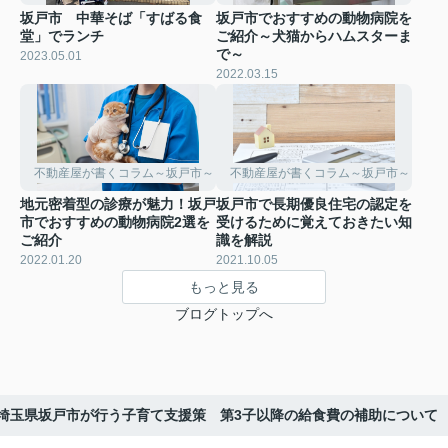
坂戸市 中華そば「すばる食
坂戸市でおすすめの動物病院を
堂」でランチ
ご紹介～犬猫からハムスターま
で～
2023.05.01
2022.03.15
不動産屋が書くコラム～坂戸市～
不動産屋が書くコラム～坂戸市～
地元密着型の診療が魅力！坂戸
坂戸市で長期優良住宅の認定を
市でおすすめの動物病院2選を
受けるために覚えておきたい知
ご紹介
識を解説
2022.01.20
2021.10.05
もっと見る
ブログトップへ
埼玉県坂戸市が行う子育て支援策 第3子以降の給食費の補助について