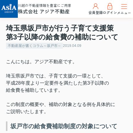
川越の不動産情報を豊富にご用意
株式会社 アジア不動産
会員登録
ログイン
メニュー
埼玉県坂戸市が行う子育て支援策
第3子以降の給食費の補助について
不動産屋が書くコラム～坂戸市～
2019.04.09
こんにちは。アジア不動産です。
埼玉県坂戸市では、子育て支援の一環として、
平成
28
年度より一定要件を満たした第
3
子以降の
給食費を補助しています。
この制度の概要や、補助の対象となる例を具体的に
ご説明いたします。
坂戸市の給食費補助制度の対象について