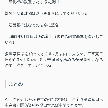
・浄化槽の設置または撤去費用
対象となる建物は以下を参考にしてくださいね。
・建築基準法などの法令に適合
・
1981
年
6
月
1
日以後の着工（現在の耐震基準を満たして
いる）
多世帯同居を始めてから
6
ヶ月以内であるか、工事完了
日から
3
ヶ月以内に多世帯同居を始めるかが条件になる
ので、注意してくださいね。
まとめ
今回ご紹介した坂戸市の住宅支援は、住宅政策課窓口へ
申込書と関係資料を提出すれば申請できます。