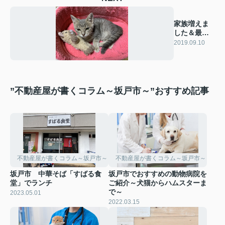
家族増えま
した＆最近
のお出かけ
2019.09.10
～♪
”不動産屋が書くコラム～坂戸市～”おすすめ記事
不動産屋が書くコラム～坂戸市～
不動産屋が書くコラム～坂戸市～
坂戸市 中華そば「すばる食
坂戸市でおすすめの動物病院を
堂」でランチ
ご紹介～犬猫からハムスターま
で～
2023.05.01
2022.03.15