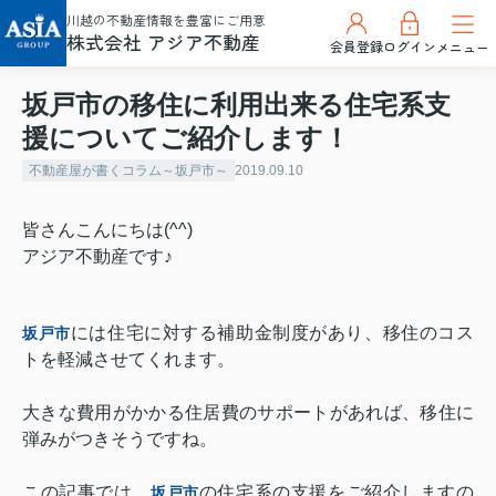
川越の不動産情報を豊富にご用意
株式会社 アジア不動産
会員登録
ログイン
メニュー
坂戸市の移住に利用出来る住宅系支
援についてご紹介します！
不動産屋が書くコラム～坂戸市～
2019.09.10
皆さんこんにちは(^^)
アジア不動産です♪
には住宅に対する補助金制度があり、移住のコス
坂戸市
トを軽減させてくれます。
大きな費用がかかる住居費のサポートがあれば、移住に
弾みがつきそうですね。
この記事では、
の住宅系の支援をご紹介しますの
坂戸市