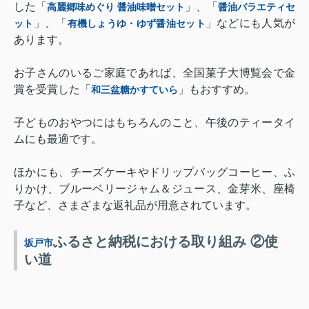
した「
」、「
高麗郷味めぐり 醤油味噌セット
醤油バラエティセ
」、「
」などにも人気が
ット
有機しょうゆ・ゆず醤油セット
あります。
お子さんのいるご家庭であれば、全国菓子大博覧会で金
賞を受賞した「
」もおすすめ。
和三盆糖かすていら
子どものおやつにはもちろんのこと、午後のティータイ
ムにも最適です。
ほかにも、チーズケーキやドリップバッグコーヒー、ふ
りかけ、ブルーベリージャム＆ジュース、金芽米、座椅
子など、さまざまな返礼品が用意されています。
ふるさと納税における取り組み ②使
坂戸市
い道