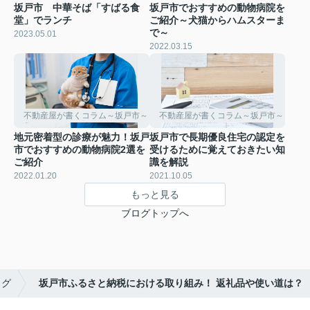
坂戸市 中華そば「すばる食
坂戸市でおすすめの動物病院を
堂」でランチ
ご紹介～犬猫からハムスターま
で～
2023.05.01
2022.03.15
不動産屋が書くコラム～坂戸市～
不動産屋が書くコラム～坂戸市～
地元密着型の診療が魅力！坂戸
坂戸市で長期優良住宅の認定を
市でおすすめの動物病院2選を
受けるために覚えておきたい知
ご紹介
識を解説
2022.01.20
2021.10.05
もっと見る
ブログトップへ
ログ
坂戸市ふるさと納税における取り組み！ 返礼品や使い道は？