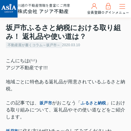
川越の不動産情報を豊富にご用意
株式会社 アジア不動産
会員登録
ログイン
メニュー
坂戸市ふるさと納税における取り組
み！ 返礼品や使い道は？
不動産屋が書くコラム～坂戸市～
2020.03.10
こんにちは(^^)
アジア不動産です!!!
地域ごとに特色ある返礼品が用意されているふるさと納
税。
この記事では、
がおこなう「
」におけ
坂戸市
ふるさと納税
る取り組みについて、返礼品やその使い道などをご紹介
します。
に住む方はぜひチェックしてみてくださいね。
坂戸市