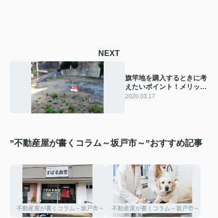
NEXT
旗竿地を購入するときに考
えたいポイント！メリッ
ト・デメリットとは？
2020.03.17
”不動産屋が書くコラム～坂戸市～”おすすめ記事
不動産屋が書くコラム～坂戸市～
不動産屋が書くコラム～坂戸市～