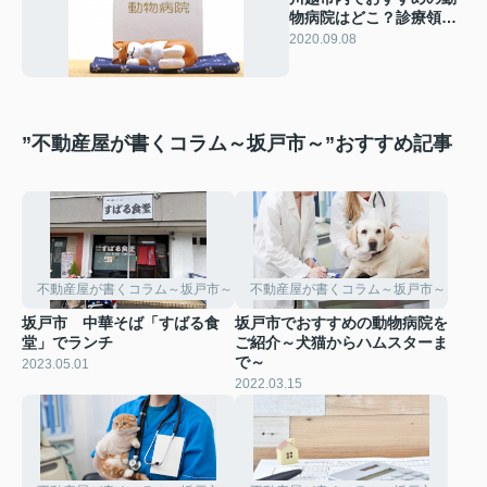
物病院はどこ？診療領域
もあわせてご紹介
2020.09.08
”不動産屋が書くコラム～坂戸市～”おすすめ記事
不動産屋が書くコラム～坂戸市～
不動産屋が書くコラム～坂戸市～
坂戸市 中華そば「すばる食
坂戸市でおすすめの動物病院を
堂」でランチ
ご紹介～犬猫からハムスターま
で～
2023.05.01
2022.03.15