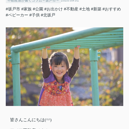
不動産屋が書くコラム～坂戸市～
2020.09.01
#坂戸市
#家族
#公園
#お出かけ
#不動産
#土地
#新築
#おすすめ
#ベビーカー
#子供
#北坂戸
皆さんこんにちは(^^)