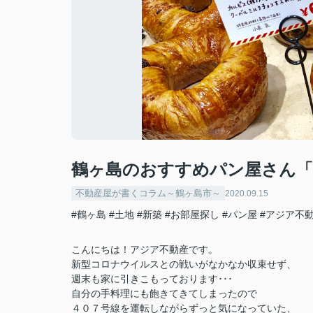
鶴ヶ島のおすすめパン屋さん「HEA
不動産屋が書くコラム～鶴ヶ島市～
2020.09.15
#鶴ヶ島
#土地
#新築
#お部屋探し
#パン屋
#アジア不
こんにちは！アジア不動産です。
新型コロナウイルスとの戦いがなかなか収束せず、
週末も家に引きこもっております･･･
自分の手料理にも飽きてきてしまったので
４０７号線を運転しながらずっと気になっていた、