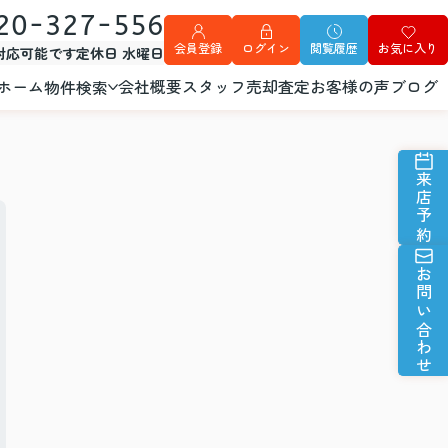
20-327-556
会員登録
ログイン
閲覧履歴
お気に入り
外対応可能です
定休日 水曜日
ホーム
会社概要
スタッフ
売却査定
お客様の声
ブログ
物件検索
来店予約
お問い合わせ