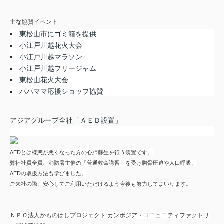
主な協賛イベント
東松山市にゴミ箱を提供
小江戸川越花火大会
小江戸川越マラソン
小江戸川越フリージャム
東松山花火大会
パパママ応援ショップ協賛
アジアグループ全社「ＡＥＤ設置」
AEDとは様態が悪くなった方の心肺蘇生を行う装置です。
弊社社員全員、消防署主催の「普通救命講習」を受け胸骨圧迫や人口呼吸、
AEDの取扱方法も学びました。
ご来社の際、安心してご利用いただけるよう今後も努力してまいります。
ＮＰＯ法人かものはしプロジェクト カンボジア・コニュニティファクトリ