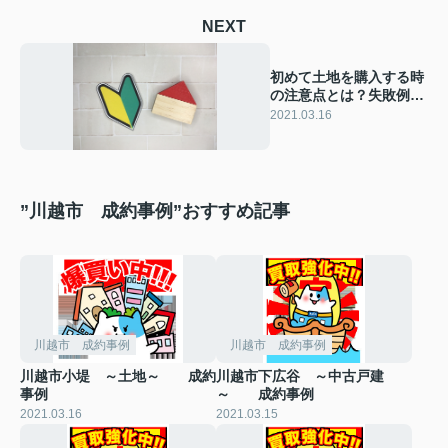
NEXT
初めて土地を購入する時
の注意点とは？失敗例や
対策をご紹介！
2021.03.16
”川越市 成約事例”おすすめ記事
川越市 成約事例
川越市 成約事例
川越市小堤 ～土地～ 成約
川越市下広谷 ～中古戸建
事例
～ 成約事例
2021.03.16
2021.03.15