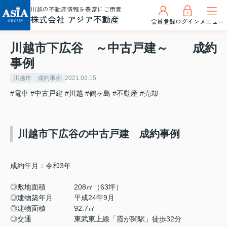
川越の不動産情報を豊富にご用意
株式会社 アジア不動産
会員登録
ログイン
メニュー
川越市下広谷 ～中古戸建～ 成約
事例
川越市 成約事例
2021.03.15
#電車
#中古戸建
#川越
#鶴ヶ島
#不動産
#売却
川越市下広谷の中古戸建 成約事例
成約年月：令和3年
◎敷地面積 208㎡（63坪）
◎建物築年月 平成24年9月
◎建物面積 92.7㎡
◎交通 東武東上線「霞が関駅」徒歩32分