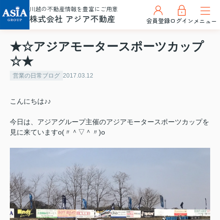
川越の不動産情報を豊富にご用意
株式会社 アジア不動産
会員登録
ログイン
メニュー
★☆アジアモータースポーツカップ
☆★
営業の日常ブログ
2017.03.12
こんにちは♪♪
今日は、アジアグループ主催のアジアモータースポーツカップを
見に来ていますo(〃＾▽＾〃)o