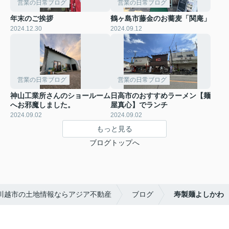
営業の日常ブログ
営業の日常ブログ
年末のご挨拶
鶴ヶ島市藤金のお蕎麦「関庵」
2024.12.30
2024.09.12
営業の日常ブログ
営業の日常ブログ
神山工業所さんのショールーム
日高市のおすすめラーメン【麺
へお邪魔しました。
屋真心】でランチ
2024.09.02
2024.09.02
もっと見る
ブログトップへ
川越市の土地情報ならアジア不動産
ブログ
寿製麺よしかわ