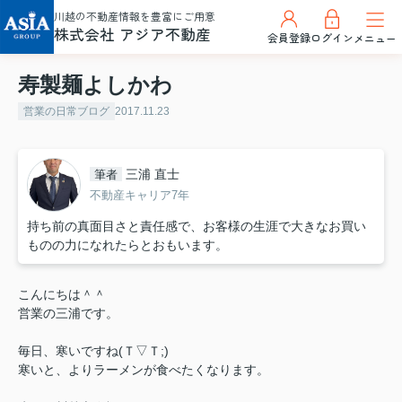
川越の不動産情報を豊富にご用意
株式会社 アジア不動産
会員登録
ログイン
メニュー
寿製麺よしかわ
営業の日常ブログ
2017.11.23
三浦 直士
筆者
不動産キャリア7年
持ち前の真面目さと責任感で、お客様の生涯で大きなお買い
ものの力になれたらとおもいます。
こんにちは＾＾
営業の三浦です。
毎日、寒いですね(Ｔ▽Ｔ;)
寒いと、よりラーメンが食べたくなります。