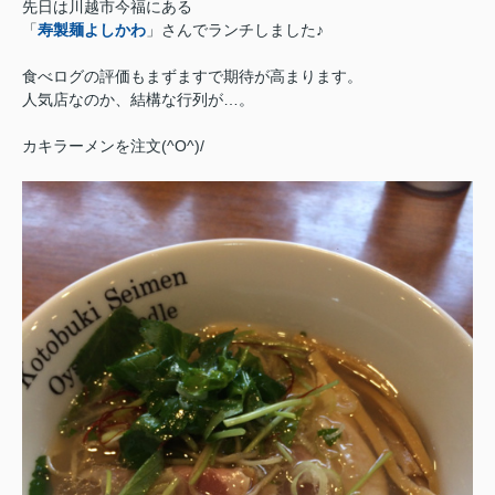
先日は川越市今福にある
「
寿製麺よしかわ
」さんでランチしました♪
食べログの評価もまずますで期待が高まります。
人気店なのか、結構な行列が…。
カキラーメンを注文(^O^)/