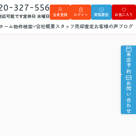
20-327-556
会員登録
ログイン
閲覧履歴
お気に入り
外対応可能です
定休日 水曜日
ホーム
会社概要
スタッフ
売却査定
お客様の声
ブログ
物件検索
来店予約
お問い合わせ