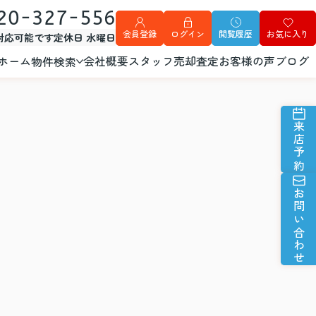
20-327-556
会員登録
ログイン
閲覧履歴
お気に入り
外対応可能です
定休日 水曜日
ホーム
会社概要
スタッフ
売却査定
お客様の声
ブログ
物件検索
来店予約
お問い合わせ