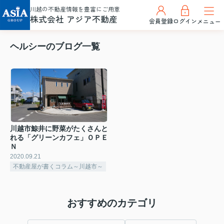
川越の不動産情報を豊富にご用意
株式会社 アジア不動産
会員登録
ログイン
メニュー
ヘルシーのブログ一覧
川越市鯨井に野菜がたくさんと
れる「グリーンカフェ」ＯＰＥ
Ｎ
2020.09.21
不動産屋が書くコラム～川越市～
おすすめのカテゴリ