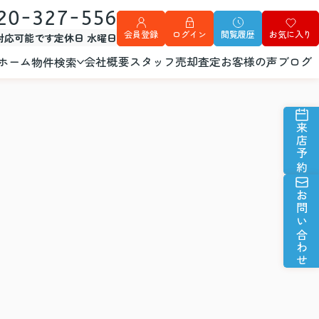
20-327-556
会員登録
ログイン
閲覧履歴
お気に入り
外対応可能です
定休日 水曜日
ホーム
会社概要
スタッフ
売却査定
お客様の声
ブログ
物件検索
来店予約
お問い合わせ