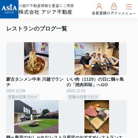
川越の不動産情報を豊富にご用意
株式会社 アジア不動産
会員登録
ログイン
メニュー
レストランのブログ一覧
蒙古タンメン中本 川越でラン
いい肉（1129）の日に鶴ヶ島
チ
の「焼肉和味」へGO
2022.12.09
2022.12.01
営業の日常ブログ
営業の日常ブログ
鶴ヶ島市のおしゃれなレストラ
所沢のおすすめレストランエ