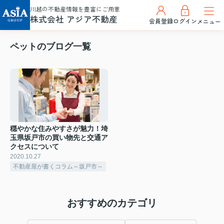
川越の不動産情報を豊富にご用意
株式会社 アジア不動産
会員登録
ログイン
メニュー
ペットのブログ一覧
穏やかな住みやすさが魅力！埼
玉県坂戸市の買い物先と交通ア
クセスについて
2020.10.27
不動産屋が書くコラム～坂戸市～
おすすめのカテゴリ