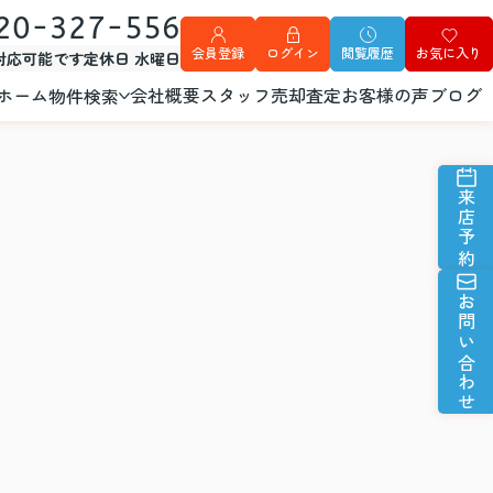
20-327-556
会員登録
ログイン
閲覧履歴
お気に入り
外対応可能です
定休日 水曜日
ホーム
会社概要
スタッフ
売却査定
お客様の声
ブログ
物件検索
来店予約
お問い合わせ