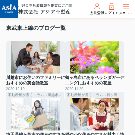
川越の不動産情報を豊富にご用意
株式会社 アジア不動産
会員登録
ログイン
メニュー
東武東上線のブログ一覧
川越市にお住いのファミリーに
鶴ヶ島市にあるベランダガーデ
おすすめの英会話教室
ニングにおすすめの花屋
2020.12.10
2020.11.20
不動産屋が書くコラム～川越市～
不動産屋が書くコラム～鶴ヶ島市～
埼玉県鶴ヶ島市の住みやすさを
穏やかな住みやすさが魅力！埼