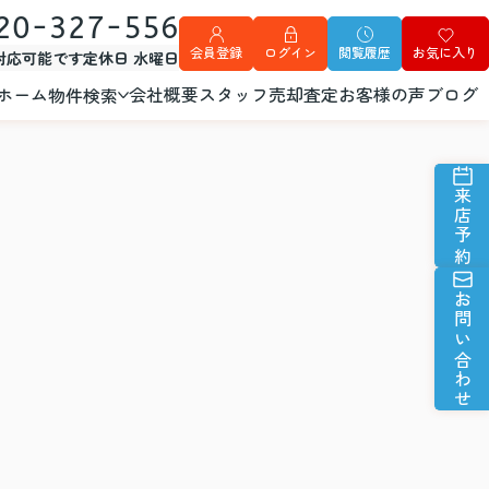
20-327-556
会員登録
ログイン
閲覧履歴
お気に入り
外対応可能です
定休日 水曜日
ホーム
会社概要
スタッフ
売却査定
お客様の声
ブログ
物件検索
来店予約
お問い合わせ