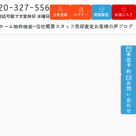
20-327-556
会員登録
ログイン
閲覧履歴
お気に入り
外対応可能です
定休日 水曜日
ホーム
会社概要
スタッフ
売却査定
お客様の声
ブログ
物件検索
来店予約
お問い合わせ