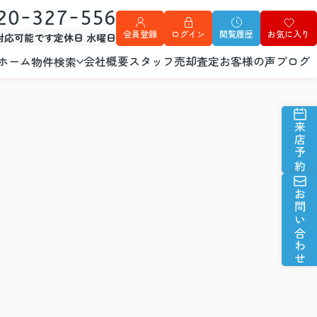
20-327-556
会員登録
ログイン
閲覧履歴
お気に入り
外対応可能です
定休日 水曜日
ホーム
会社概要
スタッフ
売却査定
お客様の声
ブログ
物件検索
来店予約
お問い合わせ