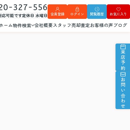
20-327-556
会員登録
ログイン
閲覧履歴
お気に入り
外対応可能です
定休日 水曜日
ホーム
会社概要
スタッフ
売却査定
お客様の声
ブログ
物件検索
来店予約
お問い合わせ