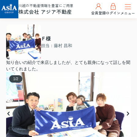
川越の不動産情報を豊富にご用意
株式会社 アジア不動産
会員登録
ログイン
メニュー
Ｆ様
担当：藤村 昌和
知り合いの紹介で来店しましたが、とても親身になって話しを聞
いてくれました。
1
/
2