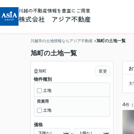
川越の不動産情報を豊富にご用意
株式会社 アジア不動産
旭町の土地一覧
川越市の土地情報ならアジア不動産
旭町の土地一覧
お
旭町
変更
物件種別
大
土地
投資用
4
件（
土地
価格
～