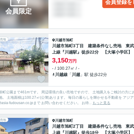
会員登録を
会員限定
売地
川越市
旭町
川越市旭町3丁目 建築条件なし売地 東
上線『川越駅』徒歩22分 【大塚小学区】
3,150
万円
- / 100.27㎡ / -
川越線
「
川越
」駅 徒歩22分
新町公園まで461mです。 周辺環境の良い売地ですので、 土地購入をご検討の方にお
地。 土地面積は100.27㎡(公簿)あります。 毎日の暮らしを輝かせる不動産を アジア不
o@asia-fudousan.co.jpまで お問い合わせください。 お待...
もっと見る
売地
川越市
旭町
川越市旭町2丁目 建築条件なし売地 東
上線『川越駅』徒歩18分 【大塚小学区】