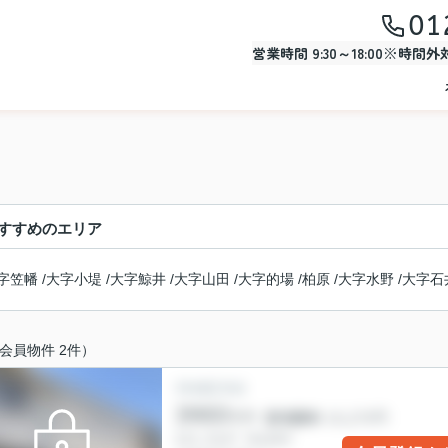
01
営業時間 9:30～18:00※時間
すすめのエリア
字笠幡
/
大字小堤
/
大字鯨井
/
大字山田
/
大字的場
/
柏原
/
大字水野
/
大字石
会員物件 2件）