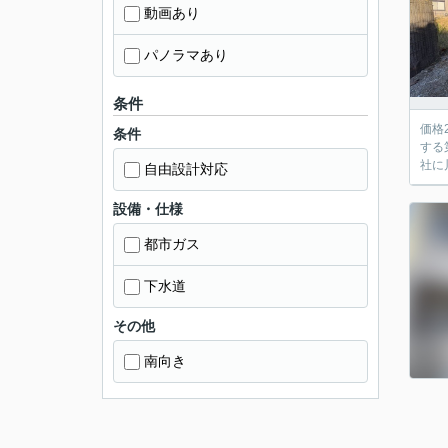
動画あり
パノラマあり
条件
価格
条件
する
社に川
自由設計対応
設備・仕様
都市ガス
下水道
その他
南向き