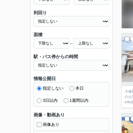
利回り
面積
～
駅・バス停からの時間
情報公開日
指定しない
本日
大塚
の土
3日以内
1週間以内
inf
画像・動画あり
画像あり