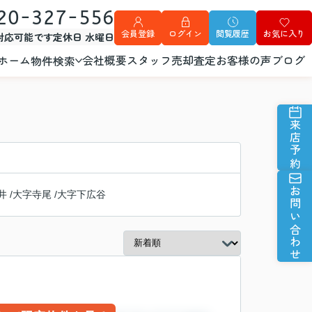
20-327-556
会員登録
ログイン
閲覧履歴
お気に入り
外対応可能です
定休日 水曜日
ホーム
会社概要
スタッフ
売却査定
お客様の声
ブログ
物件検索
来店予約
お問い合わせ
井
/
大字寺尾
/
大字下広谷