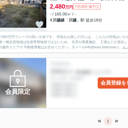
2,480
7月28日 値下げ
万円
- / 165.00㎡ / -
川越線
「
川越
」駅 徒歩18分
2,994万円でニーズの高い土地です。 売地をお探しの方には、 こちらの売地はいかが
第一種住居地域は住居専用地域ではないため、 住宅や商業施設、 工場などが混在し
越市エリアの 不動産情報はお任せください。 Eメールinfo@asia-fudousan.c...
も
会員登録を
会員限定
1