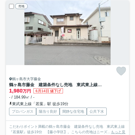
売地
鶴ヶ島市大字藤金
鶴ヶ島市藤金 建築条件なし売地 東武東上線『若葉駅』徒歩19分 【藤小学区】
1,980
万円
6月14日 値下げ
- / 184.99㎡ / -
東武東上線「若葉」駅 徒歩19分
プロパンガス
陽当り良好
閑静な住宅地
公共下水
こだわりポイント満載の鶴ヶ島市藤金 建築条件なし売地 東武東上線
『若葉駅』徒歩19分 【藤小学区】。こちらの売地はニーズ...
もっと見