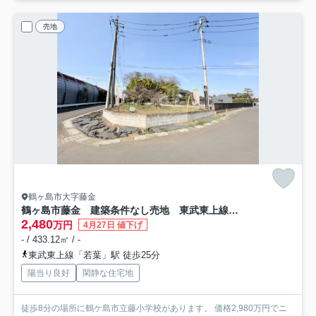
売地
鶴ヶ島市大字藤金
鶴ヶ島市藤金 建築条件なし売地 東武東上線『若葉駅』徒歩25分 【藤小学区】
2,480
万円
4月27日 値下げ
- / 433.12㎡ / -
東武東上線「若葉」駅 徒歩25分
陽当り良好
閑静な住宅地
徒歩8分の場所に鶴ケ島市立藤小学校があります。 価格2,980万円でニ