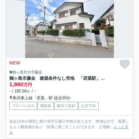
NEW
鶴ヶ島市大字藤金
鶴ヶ島市藤金 建築条件なし売地 「若葉駅」徒歩20分 敷地56坪 【第一小学区】
1,980
万円
- / 185.59㎡ / -
東武東上線「若葉」駅 徒歩20分
プロパンガス
電気有
陽当り良好
公共下水
徒歩10分の場所に鶴ケ島市立藤小学校があります。角地なので、風通し
もよく解放感があり、快適に過ごすことができます。土地購...
もっと見
る