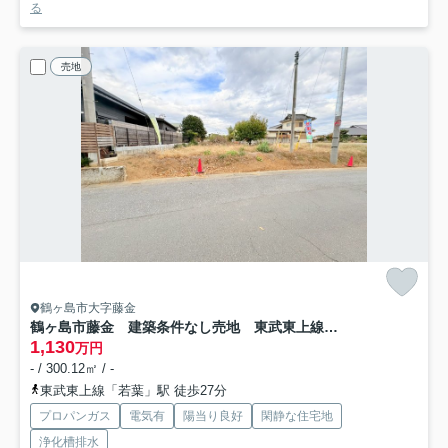
る
売地
鶴ヶ島市大字藤金
鶴ヶ島市藤金 建築条件なし売地 東武東上線『若葉駅』徒歩27分 【藤小学区】
1,130
万円
- / 300.12㎡ / -
東武東上線「若葉」駅 徒歩27分
プロパンガス
電気有
陽当り良好
閑静な住宅地
浄化槽排水