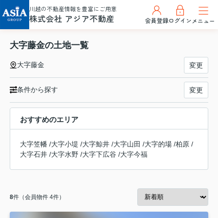
川越の不動産情報を豊富にご用意
株式会社 アジア不動産
会員登録
ログイン
メニュー
大字藤金の土地一覧
大字藤金
変更
条件から探す
変更
おすすめのエリア
大字笠幡
/
大字小堤
/
大字鯨井
/
大字山田
/
大字的場
/
柏原
/
大字石井
/
大字水野
/
大字下広谷
/
大字今福
8
件（会員物件 4件）