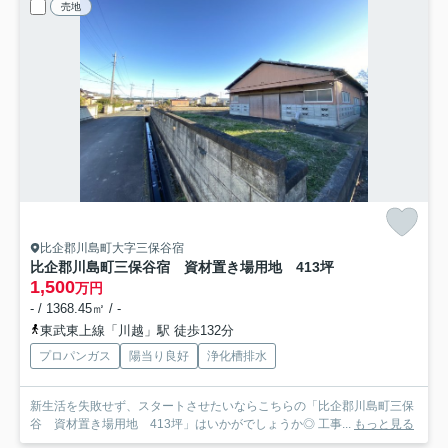
売地
比企郡川島町大字三保谷宿
比企郡川島町三保谷宿 資材置き場用地 413坪
1,500
万円
- / 1368.45㎡ / -
東武東上線「川越」駅 徒歩132分
プロパンガス
陽当り良好
浄化槽排水
新生活を失敗せず、スタートさせたいならこちらの「比企郡川島町三保
谷 資材置き場用地 413坪」はいかがでしょうか◎ 工事...
もっと見る