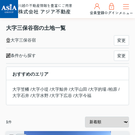
川越の不動産情報を豊富にご用意
株式会社 アジア不動産
会員登録
ログイン
メニュー
大字三保谷宿の土地一覧
大字三保谷宿
変更
条件から探す
変更
おすすめのエリア
大字笠幡
/
大字小堤
/
大字鯨井
/
大字山田
/
大字的場
/
柏原
/
大字石井
/
大字水野
/
大字下広谷
/
大字今福
1
件