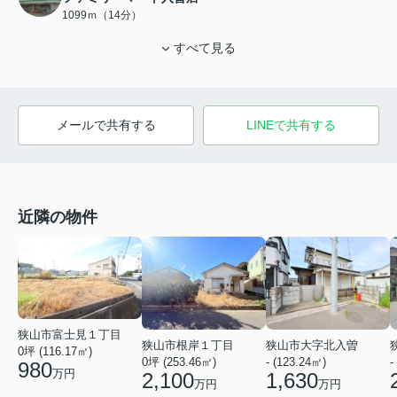
1099ｍ（14分）
すべて見る
メールで共有する
LINEで共有する
近隣の物件
狭山市富士見１丁目
狭山市根岸１丁目
狭山市大字北入曽
0坪 (116.17㎡)
0坪 (253.46㎡)
- (123.24㎡)
-
980
万円
2,100
1,630
万円
万円