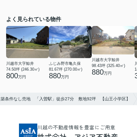
よく見られている物件
川越市大字鯨井
ふじみ野市亀久保
川越市大字鯨井
98.43坪 (325.40㎡)
81.67坪 (270.00㎡)
74.50坪 (246.30㎡)
1
880
万円
880
800
万円
万円
築条件なし売地 「入曽駅」徒歩27分 敷地92坪 【山王小学区】
川越の不動産情報を豊富にご用意
株式会社 アジア不動産