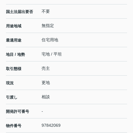
不要
国土法届出要否
無指定
用途地域
住宅用地
最適用途
宅地 / 平坦
地目 / 地勢
売主
取引態様
更地
現況
相談
引渡し
-
開発許可番号
97842069
物件番号