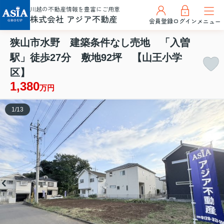
川越の不動産情報を豊富にご用意
株式会社 アジア不動産
会員登録
ログイン
メニュー
狭山市水野 建築条件なし売地 「入曽
駅」徒歩27分 敷地92坪 【山王小学
区】
1,380
万円
1
/
13