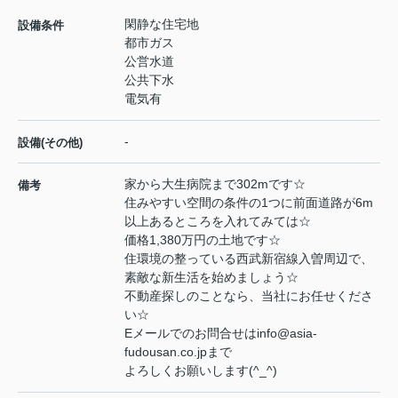
閑静な住宅地
設備条件
都市ガス
公営水道
公共下水
電気有
-
設備(その他)
家から大生病院まで302mです☆
備考
住みやすい空間の条件の1つに前面道路が6m
以上あるところを入れてみては☆
価格1,380万円の土地です☆
住環境の整っている西武新宿線入曽周辺で、
素敵な新生活を始めましょう☆
不動産探しのことなら、当社にお任せくださ
い☆
Eメールでのお問合せはinfo@asia-
fudousan.co.jpまで
よろしくお願いします(^_^)