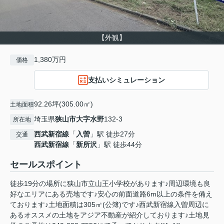
【外観】
1,380万円
価格
支払いシミュレーション
92.26坪(305.00㎡)
土地面積
埼玉県
狭山市
大字水野
132-3
所在地
西武新宿線
「
入曽
」駅 徒歩27分
交通
西武新宿線
「
新所沢
」駅 徒歩44分
セールスポイント
徒歩19分の場所に狭山市立山王小学校があります♪周辺環境も良
好なエリアにある売地です♪安心の前面道路6m以上の条件を備え
ております♪土地面積は305㎡(公簿)です♪西武新宿線入曽周辺に
あるオススメの土地をアジア不動産が紹介しております♪土地見