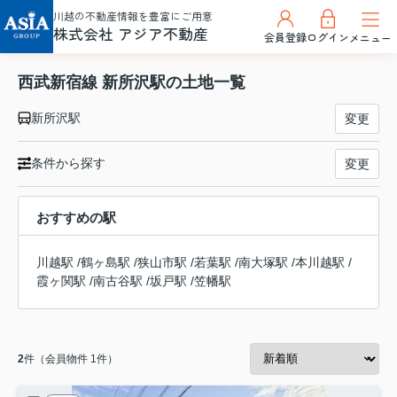
川越の不動産情報を豊富にご用意
株式会社 アジア不動産
会員登録
ログイン
メニュー
西武新宿線 新所沢駅の土地一覧
新所沢駅
変更
条件から探す
変更
おすすめの駅
川越駅
/
鶴ヶ島駅
/
狭山市駅
/
若葉駅
/
南大塚駅
/
本川越駅
/
霞ヶ関駅
/
南古谷駅
/
坂戸駅
/
笠幡駅
2
件（会員物件 1件）