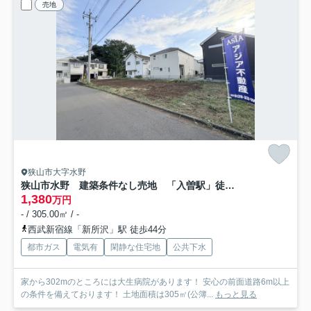
売地
狭山市大字水野
狭山市水野 建築条件なし売地 「入曽駅」徒歩27分 敷地92坪 【山王小学区】
1,380
万円
- / 305.00㎡ / -
西武新宿線「新所沢」駅 徒歩44分
都市ガス
電気有
閑静な住宅地
公共下水
家から302mのところには大生病院があります！ 安心の前面道路6m以上
の条件を備えております！ 土地面積は305㎡(公簿...
もっと見る