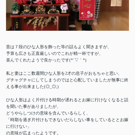
昔は７段のひな人形を飾った等の話もよく聞きますが、
予算も広さも正直厳しいのでこれが精一杯ですが、
喜んでくれたようで良かったです(*´▽｀*)
私と妻はここ数週間ひな人形を2才の息子がおもちゃと思い、
グチャグチャにしてしまうのではと心配していましたが無事に終
える事が出来ました(◎_◎;)
ひな人形はよく片付ける時期が遅れるとお嫁に行けなくなると話
を聞いた事がありましたが、
どうやらしつけの意味を含んでいるらしく、
「時期を過ぎ片付けもできないだらしない事をしているととお嫁
に行けない」
の意味が広まったようです。