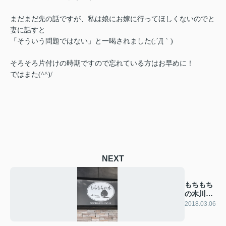
まだまだ先の話ですが、私は娘にお嫁に行ってほしくないのでと
妻に話すと
「そういう問題ではない」と一喝されました(;´Д｀)
そろそろ片付けの時期ですので忘れている方はお早めに！
ではまた(^^)/
NEXT
もちもち
の木川越
店
2018.03.06