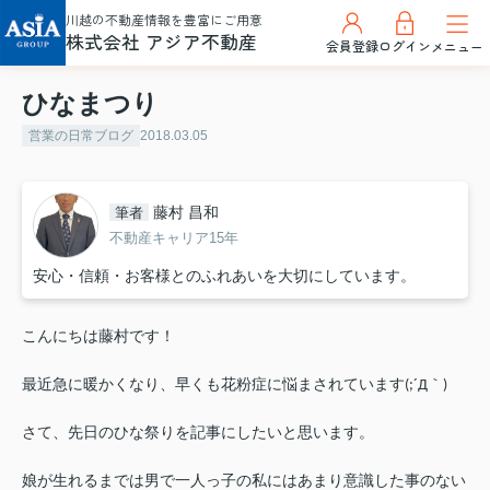
川越の不動産情報を豊富にご用意
株式会社 アジア不動産
会員登録
ログイン
メニュー
ひなまつり
営業の日常ブログ
2018.03.05
藤村 昌和
筆者
不動産キャリア15年
安心・信頼・お客様とのふれあいを大切にしています。
こんにちは藤村です！
最近急に暖かくなり、早くも花粉症に悩まされています(;´Д｀)
さて、先日のひな祭りを記事にしたいと思います。
娘が生れるまでは男で一人っ子の私にはあまり意識した事のない