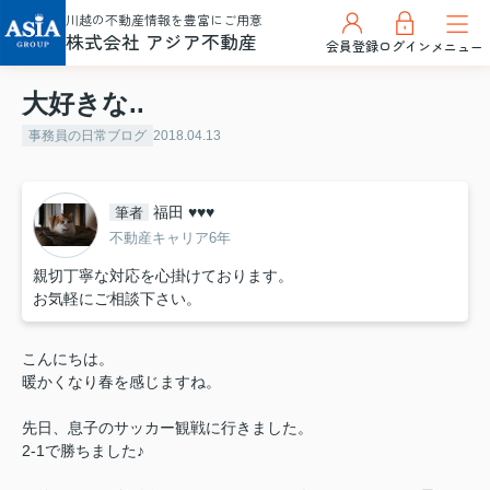
川越の不動産情報を豊富にご用意
株式会社 アジア不動産
会員登録
ログイン
メニュー
大好きな..
事務員の日常ブログ
2018.04.13
福田 ♥♥♥
筆者
不動産キャリア6年
親切丁寧な対応を心掛けております。
お気軽にご相談下さい。
こんにちは。
暖かくなり春を感じますね。
先日、息子のサッカー観戦に行きました。
2-1で勝ちました♪