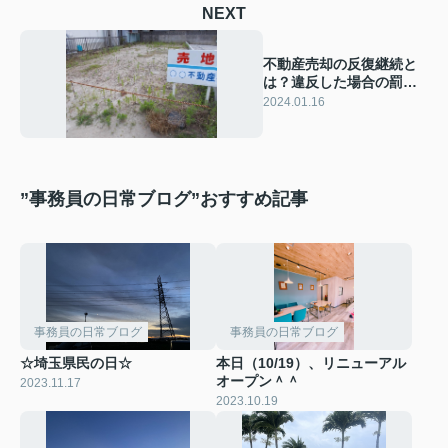
NEXT
不動産売却の反復継続と
は？違反した場合の罰則
や違反対策を解説！
2024.01.16
”事務員の日常ブログ”おすすめ記事
事務員の日常ブログ
事務員の日常ブログ
☆埼玉県民の日☆
本日（10/19）、リニューアル
オープン＾＾
2023.11.17
2023.10.19