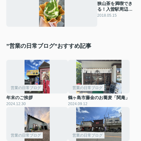
狭山茶を満喫でき
る！入曽駅周辺の
おすすめスポット
2018.05.15
を紹介
”営業の日常ブログ”おすすめ記事
営業の日常ブログ
営業の日常ブログ
年末のご挨拶
鶴ヶ島市藤金のお蕎麦「関庵」
2024.12.30
2024.09.12
営業の日常ブログ
営業の日常ブログ