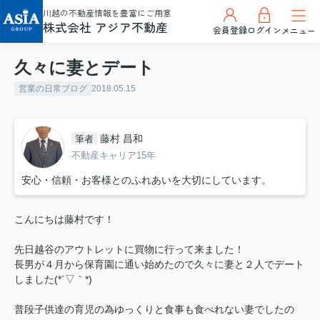
川越の不動産情報を豊富にご用意
株式会社 アジア不動産
会員登録
ログイン
メニュー
久々に妻とデート
営業の日常ブログ
2018.05.15
藤村 昌和
筆者
不動産キャリア15年
安心・信頼・お客様とのふれあいを大切にしています。
こんにちは藤村です！
先日越谷のアウトレットに買物に行って来ました！
長男が４月から保育園に通い始めたので久々に妻と２人でデート
しました(*´▽｀*)
普段子供達の育児の為ゆっくりと食事も食べれない妻でしたの