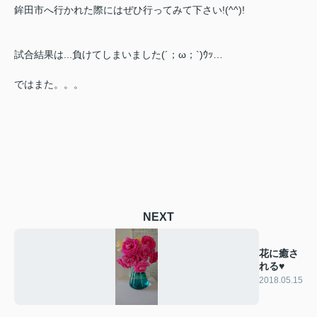
鉾田市へ行かれた際にはぜひ行ってみて下さい!(^^)!
試合結果は...負けてしまいました(´；ω；`)ｳｯ…
ではまた。。。
NEXT
花に癒さ
れる♥
2018.05.15