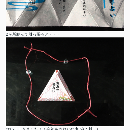
2ヶ所結んで引っ張ると・・・
はい！！きました！！今年もきれいに丸が( *´艸｀)