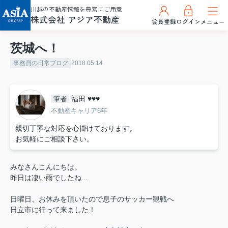
川越の不動産情報を豊富にご用意
株式会社 アジア不動産
会員登録
ログイン
メニュー
茨城へ！
事務員の日常ブログ
2018.05.14
福田 ♥♥♥
筆者
不動産キャリア6年
親切丁寧な対応を心掛けております。
お気軽にご相談下さい。
みなさんこんにちは。
昨日は凄い雨でしたね...
日曜日、お休みを頂いたので息子のサッカー観戦へ
日立市に行って来ました！