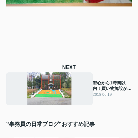
NEXT
都心から1時間以
内！買い物施設が充
実し住みやすい街
2018.06.19
「狭山市」
”事務員の日常ブログ”おすすめ記事