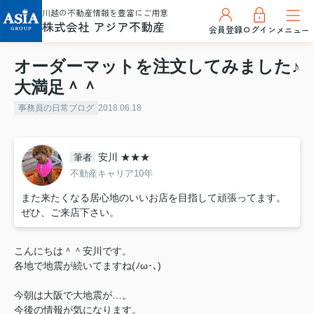
川越の不動産情報を豊富にご用意
株式会社 アジア不動産
会員登録
ログイン
メニュー
オーダーマットを注文してみました♪
大満足＾＾
事務員の日常ブログ
2018.06.18
安川 ★★★
筆者
不動産キャリア10年
また来たくなる居心地のいいお店を目指して頑張ってます。
ぜひ、ご来店下さい。
こんにちは＾＾安川です。
各地で地震が続いてますね(ﾉω･､)
今朝は大阪で大地震が…。
今後の情報が気になります。