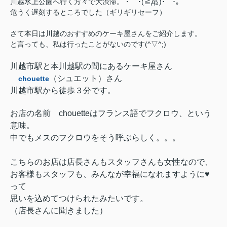
川越水上公園へ行く方々で大渋滞。・ﾟﾟ･(≧д≦)･ﾟﾟ･｡
危うく遅刻するところでした（ギリギリセーフ）
さて本日は川越のおすすめのケーキ屋さんをご紹介します。
と言っても、私は行ったことがないのです(^▽^;)
川越市駅と本川越駅の間にあるケーキ屋さん
（シュエット）さん
chouette
川越市駅から徒歩３分です。
お店の名前 chouetteはフランス語でフクロウ、という
意味。
中でもメスのフクロウをそう呼ぶらしく。。。
こちらのお店は店長さんもスタッフさんも女性なので、
お客様もスタッフも、みんなが幸福になれますように♥
って
思いを込めてつけられたみたいです。
（店長さんに聞きました）