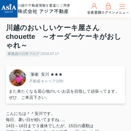
川越の不動産情報を豊富にご用意
株式会社 アジア不動産
会員登録
ログイン
メニュー
川越のおいしいケーキ屋さん
chouette ～オーダーケーキがおし
ゃれ～
事務員の日常ブログ
2018.07.17
安川 ★★★
筆者
不動産キャリア10年
また来たくなる居心地のいいお店を目指して頑張ってます。
ぜひ、ご来店下さい。
こんにちは＾＾安川です。
毎日、暑い日が続いてますね…。
14日～16日まで３連休でしたが、15日の通勤は