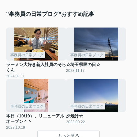
”事務員の日常ブログ”おすすめ記事
事務員の日常ブログ
事務員の日常ブログ
ラーメン大好き新入社員のそら
☆埼玉県民の日☆
くん
2023.11.17
2024.01.11
事務員の日常ブログ
事務員の日常ブログ
本日（10/19）、リニューアル
夕焼け☆
オープン＾＾
2023.09.22
2023.10.19
もっと見る