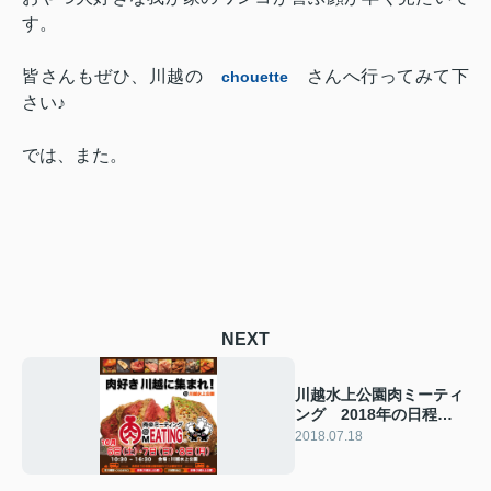
す。
皆さんもぜひ、川越の
さんへ行ってみて下
chouette
さい♪
では、また。
NEXT
川越水上公園肉ミーティ
ング 2018年の日程
は…。
2018.07.18