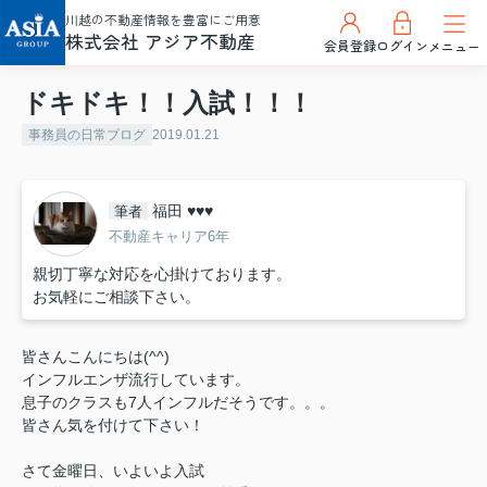
川越の不動産情報を豊富にご用意
株式会社 アジア不動産
会員登録
ログイン
メニュー
ドキドキ！！入試！！！
事務員の日常ブログ
2019.01.21
福田 ♥♥♥
筆者
不動産キャリア6年
親切丁寧な対応を心掛けております。
お気軽にご相談下さい。
皆さんこんにちは(^^)
インフルエンザ流行しています。
息子のクラスも7人インフルだそうです。。。
皆さん気を付けて下さい！
さて金曜日、いよいよ入試