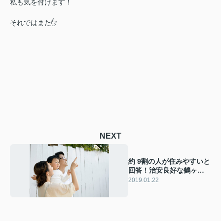
私も気を付けます！
それではまた✋
NEXT
約 9割の人が住みやすいと
回答！治安良好な鶴ヶ島
市の住みやすさとは
2019.01.22